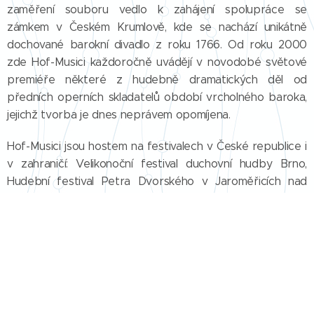
zaměření souboru vedlo k zahájení spolupráce se
zámkem v Českém Krumlově, kde se nachází unikátně
dochované barokní divadlo z roku 1766. Od roku 2000
zde Hof-Musici každoročně uvádějí v novodobé světové
premiéře některé z hudebně dramatických děl od
předních operních skladatelů období vrcholného baroka,
jejichž tvorba je dnes neprávem opomíjena.
Hof-Musici jsou hostem na festivalech v České republice i
v zahraničí: Velikonoční festival duchovní hudby Brno,
Hudební festival Petra Dvorského v Jaroměřicích nad
Rokytnou, Theatrum Kuks, Další břehy Opava, festival
Baroko v Olomouci, Haydnovy hudební slavnosti, Cultura
Profonda Slavonice, festival Feste Musicali per San Rocco
v Benátkách (Itálie), Internationale Händel-Festspiele
Göttingen (Německo), Baroque à Saint-Roch Liège
(Belgie), Festival Galuppi v Benátkách (Itálie), Varaždínské
barokní večery (Chorvatsko), Haydn-Tage Rohrau