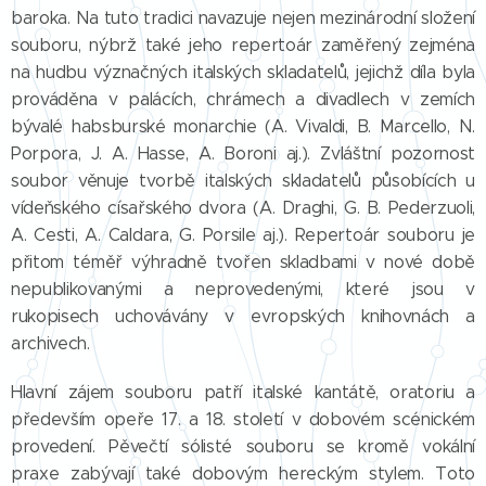
baroka. Na tuto tradici navazuje nejen mezinárodní složení
souboru, nýbrž také jeho repertoár zaměřený zejména
na hudbu význačných italských skladatelů, jejichž díla byla
prováděna v palácích, chrámech a divadlech v zemích
bývalé habsburské monarchie (A. Vivaldi, B. Marcello, N.
Porpora, J. A. Hasse, A. Boroni aj.). Zvláštní pozornost
soubor věnuje tvorbě italských skladatelů působících u
vídeňského císařského dvora (A. Draghi, G. B. Pederzuoli,
A. Cesti, A. Caldara, G. Porsile aj.). Repertoár souboru je
přitom téměř výhradně tvořen skladbami v nové době
nepublikovanými a neprovedenými, které jsou v
rukopisech uchovávány v evropských knihovnách a
archivech.
Hlavní zájem souboru patří italské kantátě, oratoriu a
především opeře 17. a 18. století v dobovém scénickém
provedení. Pěvečtí sólisté souboru se kromě vokální
praxe zabývají také dobovým hereckým stylem. Toto