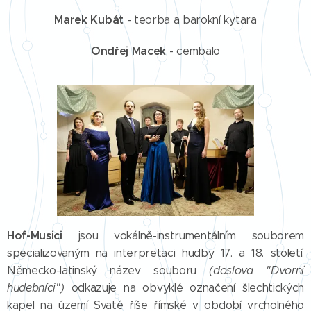
Marek Kubát
- teorba a barokní kytara
Ondřej Macek
- cembalo
Hof-Musici
jsou vokálně-instrumentálním souborem
specializovaným na interpretaci hudby 17. a 18. století.
Německo-latinský název souboru
(doslova "Dvorní
hudebníci")
odkazuje na obvyklé označení šlechtických
kapel na území Svaté říše římské v období vrcholného