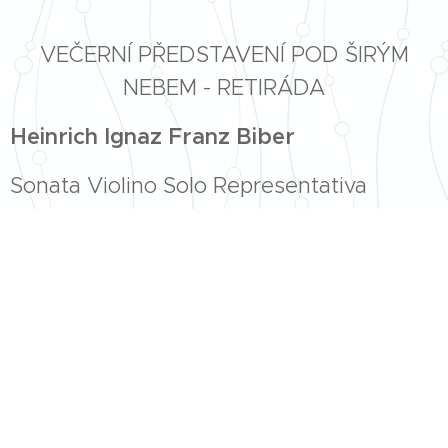
VEČERNÍ PŘEDSTAVENÍ POD ŠIRÝM
NEBEM - RETIRÁDA
Heinrich Ignaz Franz Biber
Sonata Violino Solo Representativa
ENSEMBLE CASTELKORN
Ensemble Castelkorn je pařížský instrumentální soubor
zahrnující variabilní počet hudebníků působících ve Francii.
Rozličné kulturní podhoubí kultivované studiem
interpretace hudby 17. a 18. stol. na konzervatořích