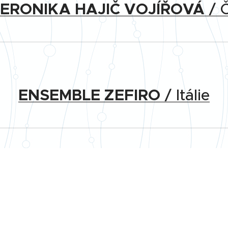
ERONIKA HAJIČ VOJÍŘOVÁ
/ 
ENSEMBLE ZEFIRO
/ Itálie
H SPURNÝ & ONDŘEJ BERNO