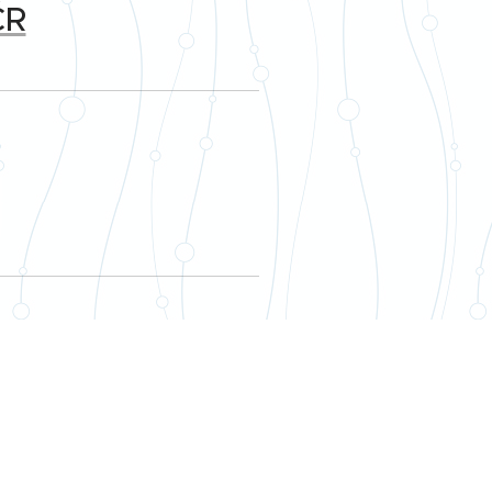
ČR
VSKÝ
/ ČR