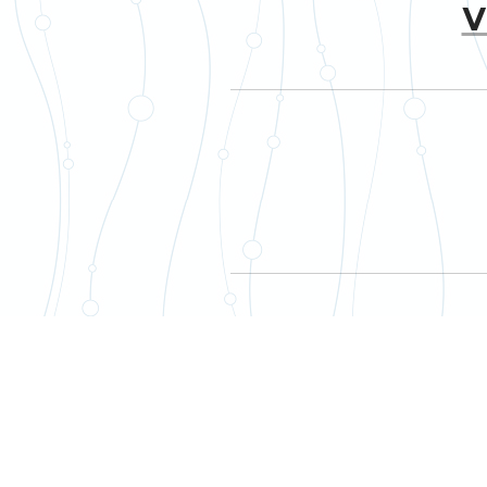
V
VOJTĚC