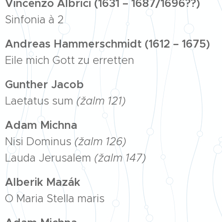
Vincenzo Albrici (1631 – 1687/1696??)
Sinfonia à 2
Andreas Hammerschmidt (1612 – 1675)
Eile mich Gott zu erretten
Gunther Jacob
Laetatus sum
(žalm 121)
Adam Michna
Nisi Dominus
(žalm 126)
Lauda Jerusalem
(žalm 147)
Alberik Mazák
O Maria Stella maris