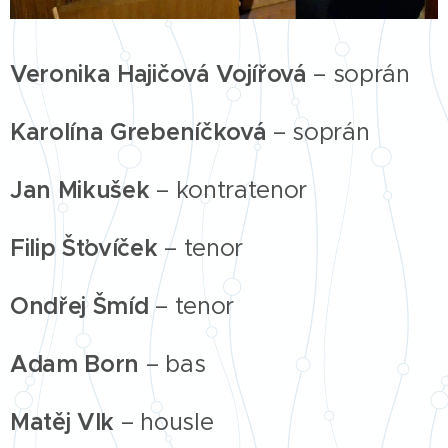
Veronika Hajičová Vojířová
–
soprán
Karolína Grebeníčková
– soprán
Jan Mikušek
– kontratenor
Filip Šťovíček
–
tenor
Ondřej Šmíd
–
tenor
Adam Born
–
bas
Matěj Vlk
–
housle