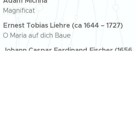
Adam Michna
Magnificat
Ernest Tobias Liehre (ca 1644 – 1727)
O Maria auf dich Baue
Johann Caspar Ferdinand Fischer (1656
– 1746)
Salve Regina
Capella Regia
Soubor
byl založen roku 1992 jako Capella
Robertem
Hugem
Regia Musicalis
. Název se odkazuje ke
slavné sbírce české duchovní hudby Karla Václava Holana
Rovenského z roku 1693.
Repertoár tvoří především česká a středoevropská