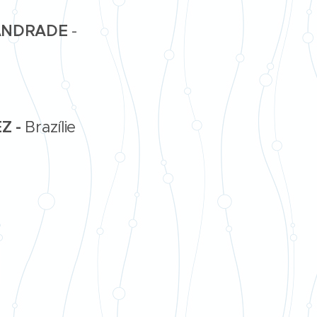
ANDRADE
-
EZ -
Brazílie