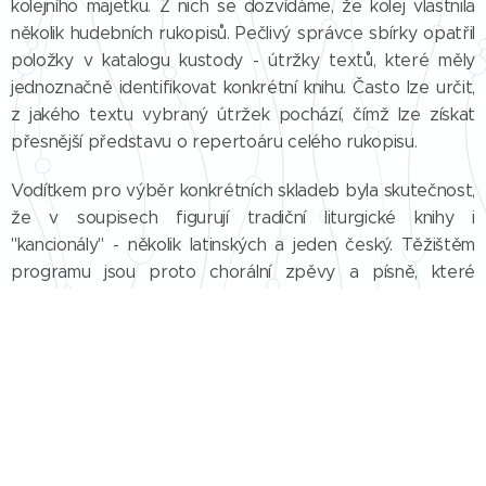
kolejního majetku. Z nich se dozvídáme, že kolej vlastnila
několik hudebních rukopisů. Pečlivý správce sbírky opatřil
položky v katalogu kustody - útržky textů, které měly
jednoznačně identifikovat konkrétní knihu. Často lze určit,
z jakého textu vybraný útržek pochází, čímž lze získat
přesnější představu o repertoáru celého rukopisu.
Vodítkem pro výběr konkrétních skladeb byla skutečnost,
že v soupisech figurují tradiční liturgické knihy i
"kancionály" - několik latinských a jeden český. Těžištěm
programu jsou proto chorální zpěvy a písně, které
zastupují hudbu v oficiálním životě koleje. Latinské písně
jsou ovšem produktem mladistvé kreativity soudobých i
předchozích generací vzdělanců. Ačkoli se tyto písně
tváří mnohdy uměřeně a cudně, hledáním souvislostí mezi
starým a novým zákonem demonstrují velkou znalost
Bible, kterou oplývali jejich tvůrci.
Hudba byla v životě členů koleje dvousečnou zbraní. Na