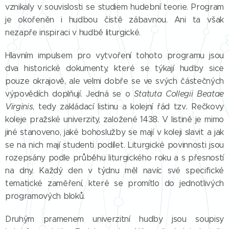
vznikaly v souvislosti se studiem hudební teorie. Program
je okořeněn i hudbou čistě zábavnou. Ani ta však
nezapře inspiraci v hudbě liturgické.
Hlavním impulsem pro vytvoření tohoto programu jsou
dva historické dokumenty, které se týkají hudby sice
pouze okrajově, ale velmi dobře se ve svých částečných
výpovědích doplňují. Jedná se o
Statuta Collegii Beatae
Virginis
, tedy zakládací listinu a kolejní řád tzv
.
Rečkovy
koleje pražské univerzity, založené 1438. V listině je mimo
jiné stanoveno, jaké bohoslužby se mají v koleji slavit a jak
se na nich mají studenti podílet. Liturgické povinnosti jsou
rozepsány podle průběhu liturgického roku a s přesností
na dny. Každý den v týdnu měl navíc své specifické
tematické zaměření, které se promítlo do jednotlivých
programových bloků.
Druhým pramenem univerzitní hudby jsou soupisy