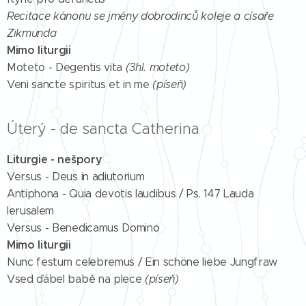
Recitace kánonu se jmény dobrodinců koleje a císaře
Zikmunda
Mimo liturgii
Moteto - Degentis vita
(3hl. moteto)
Veni sancte spiritus et in me
(píseň)
Úterý - de sancta Catherina
Liturgie - nešpory
Versus - Deus in adiutorium
Antiphona - Quia devotis laudibus / Ps. 147 Lauda
Ierusalem
Versus - Benedicamus Domino
Mimo liturgii
Nunc festum celebremus / Ein schöne liebe Jungfraw
Vsed ďábel babě na plece
(píseň)