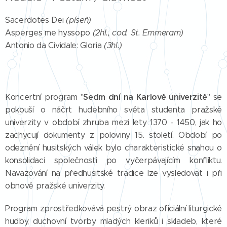
Sacerdotes Dei
(píseň)
Asperges me hyssopo
(2hl., cod. St. Emmeram)
Antonio da Cividale: Gloria
(3hl.)
Sedm dní na Karlově univerzitě
Koncertní program "
" se
pokouší o náčrt hudebního světa studenta pražské
univerzity v období zhruba mezi lety 1370 - 1450, jak ho
zachycují dokumenty z poloviny 15. století. Období po
odeznění husitských válek bylo charakteristické snahou o
konsolidaci společnosti po vyčerpávajícím konfliktu.
Navazování na předhusitské tradice lze vysledovat i při
obnově pražské univerzity.
Program zprostředkovává pestrý obraz oficiální liturgické
hudby, duchovní tvorby mladých kleriků i skladeb, které