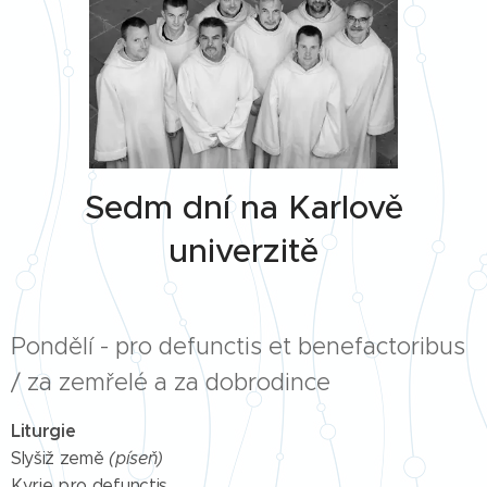
Sedm dní na Karlově
univerzitě
Pondělí - pro defunctis et benefactoribus
/ za zemřelé a za dobrodince
Liturgie
Slyšiž země
(píseň)
Kyrie pro defunctis