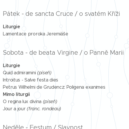
Pátek - de sancta Cruce / o svatém Kříži
Liturgie
Lamentace proroka Jeremiáše
Sobota - de beata Virgine / o Panně Marii
Liturgie
Quid admiramini
(píseň)
Introitus - Salve festa dies
Petrus Wilhelmi de Grudencz: Poligena exanimes
Mimo liturgii
O regina lux divina
(píseň)
Jour a jour
(franc. rondeau)
Neděle - Festum / Slavnost