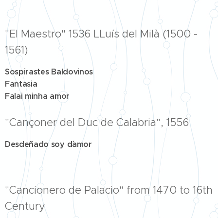
"El Maestro" 1536 LLuís del Milà (1500 -
1561)
Sospirastes Baldovinos
Fantasia
Falai minha amor
"Cançoner del Duc de Calabria", 1556
Desdeñado soy d´amor
"Cancionero de Palacio" from 1470 to 16th
Century