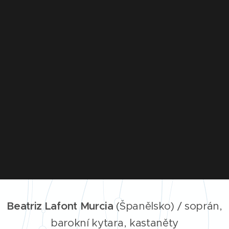
Beatriz Lafont Murcia
(Španělsko) / soprán,
barokní kytara, kastaněty