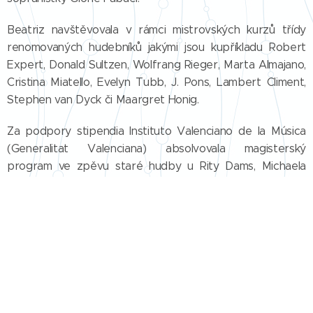
Beatriz navštěvovala v rámci mistrovských kurzů třídy
renomovaných hudebníků jakými jsou kupříkladu Robert
Expert, Donald Sultzen, Wolfrang Rieger, Marta Almajano,
Cristina Miatello, Evelyn Tubb, J. Pons, Lambert Climent,
Stephen van Dyck či Maargret Honig.
Za podpory stipendia Instituto Valenciano de la Música
(Generalitat Valenciana) absolvovala magisterský
program ve zpěvu staré hudby u Rity Dams, Michaela
Chance, Jill Feldman a Petera Kooĳe a ve hře na theorbu
u Mika Fentrosse a Joachima Helda na oddělení staré
hudby Koninklĳk Conservatorium v Haagu.
V roce 2006 získala třetí cenu na mezinárodní soutěži V.
Certamen de Guitarra "Luys Milán" (L'Olleria), a taktéž
cenu pro nejlepšího valencijského umělce, avšak stejně tak
i cenu veřejnosti. V roce 2008 měla příležitost