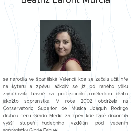
se narodila ve španělské Valencii, kde se začala učit hře
na kytaru a zpěvu, ačkoliv se již od raného věku
zaměřovala hlavně na profesionální uměleckou dráhu
jakožto sopranistka. V roce 2002 obdržela na
Conservatorio Superior de Música Joaquín Rodrigo
druhou cenu Grado Medio za zpěv, kde také dokončila
vyšší stupeň hudebního vzdělání pod vedením
sopranistky Glorie Fabuel.