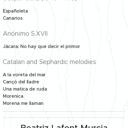
Españoleta
Canarios
Anónimo S.XVII
Jácara: No hay que decir el primor
Catalan and Sephardic melodies
A la voreta del mar
Cançó del lladre
Una matica de ruda
Morenica
Morena me llaman
Beatriz Lafont Murcia